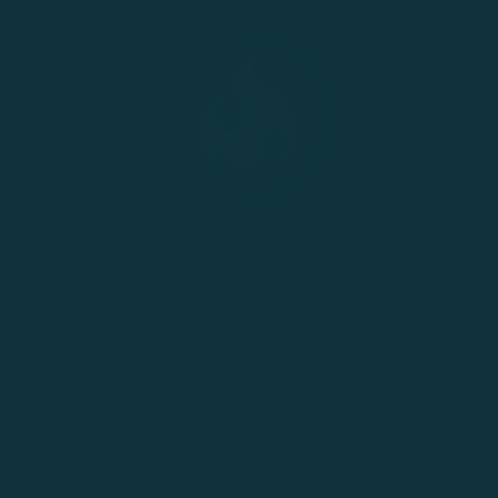
Sport
Sicherheit und Datenschutz
Allgemeine Geschäftsbedingungen
Aktionen
Zahlungen
Partner
Mehr