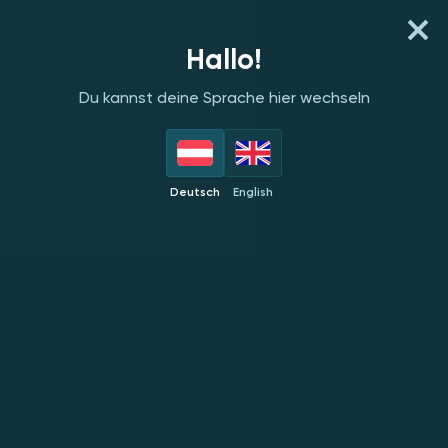
REGISTRIEREN
EINLOGGEN
Hallo!
Du kannst deine Sprache hier wechseln
ANBIETER
TOP
NEU
BELIEBT
SU
Deutsch
English
Live Chat
Deutsch
Allgemeine Infos
Casino