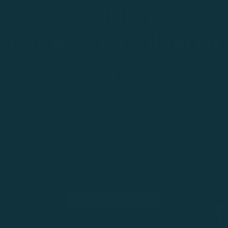
Wir verwenden Cookies, siehe
Cookie-Hinweis
für
weitere Informationen. Du kannst diese
Einstellungen ändern unter
Cookie Einstellungen
ALLE AKZEPTIEREN
Du spielst im Demo-Modus. Das echte
JETZT SPIELEN
Spiel ist viel interessanter