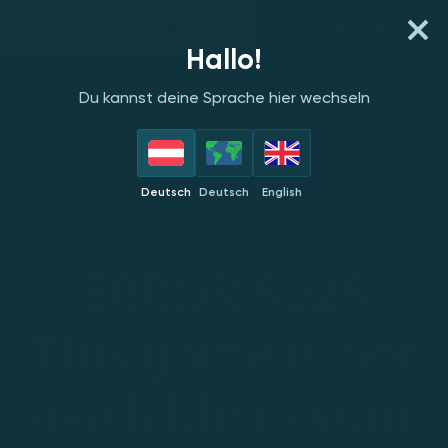
Hallo!
Du kannst deine Sprache hier wechseln
Deutsch
Deutsch
English