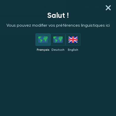
Salut !
Vous jouez en mode démo. Le
JOUEZ MAINTENANT
jeu réel est bien plus
Vous pouvez modifier vos préférences linguistiques ici
intéressant
Français
Deutsch
English