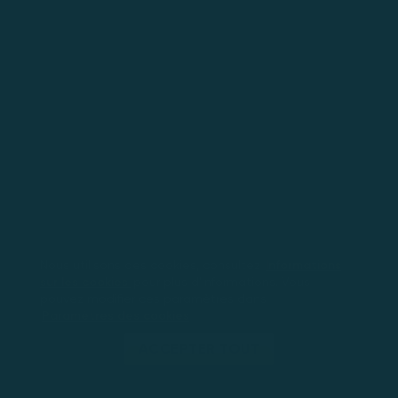
Nous utilisons des cookies, consultez
Informations
sur les cookies
pour plus d'informations. Vous
pouvez modifier ces paramètres dans
Paramètres des cookies
ACCEPTER TOUT