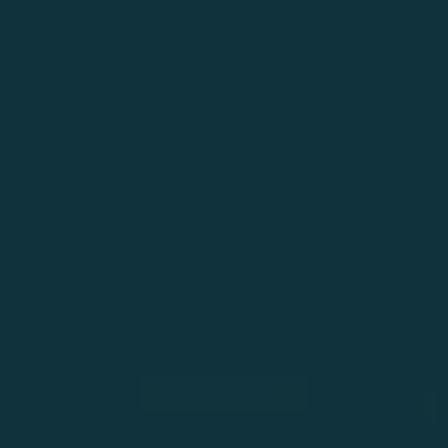
Nous utilisons des cookies, consultez
Informations
sur les cookies
pour plus d'informations. Vous
pouvez modifier ces paramètres dans
Paramètres des cookies
Vous jouez en mode démo. Le
ACCEPTER TOUT
JOUEZ MAINTENANT
jeu réel est bien plus
intéressant