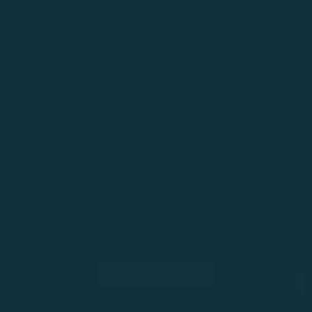
Nous utilisons des cookies, consultez
Informations
sur les cookies
pour plus d'informations. Vous
pouvez modifier ces paramètres dans
Paramètres des cookies
Vous jouez en mode démo. Le
ACCEPTER TOUT
JOUEZ MAINTENANT
jeu réel est bien plus
intéressant