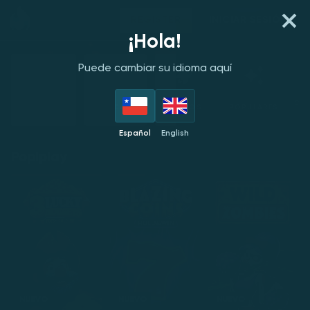
REGISTER
INICIAR SESIÓN
¡Hola!
Puede cambiar su idioma aquí
CA
PROVEEDORES
DESTACADOS
NUEVOS
POPULARES
Español
English
Popiplay
NUEVO
NUEVO
NUEVO