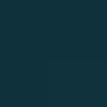
Ultimate Slot of America
Hacksaw Gaming