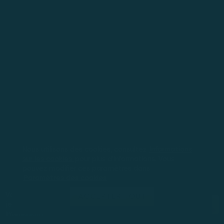
Nous utilisons des cookies, consultez
Informations
sur les cookies
pour plus d'informations. Vous
pouvez modifier ces paramètres dans
Paramètres des cookies
Vous jouez en mode démo. Le
ACCEPTER TOUT
JOUEZ MAINTENANT
jeu réel est bien plus
intéressant