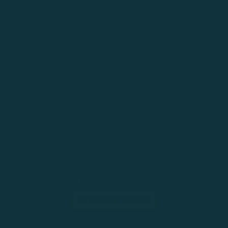
Χρησιμοποιούμε cookies, ελέγξτε
Δήλωση Cookie
για
περισσότερες πληροφορίες. Μπορείτε να αλλάξετε αυτές
τις ρυθμίσεις στο
Ρυθμίσεις cookie
ΑΠΟΔΟΧΉ ΌΛΩΝ