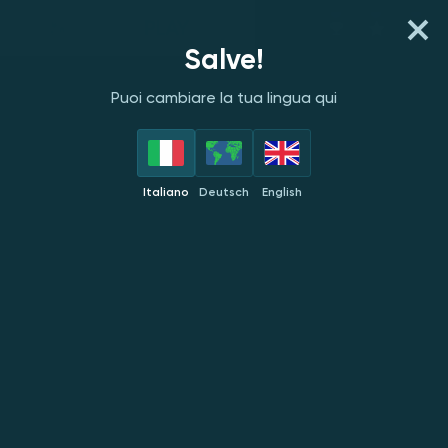
Salve!
Puoi cambiare la tua lingua qui
Italiano
Deutsch
English