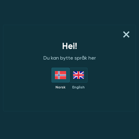
Spill / Kategorier / Leverandører
Hei!
P
NYE
POPULÆRE
VERDENSMESTERSK
Du kan bytte språk her
Norsk
English
SPILL
SPILL
SPILL