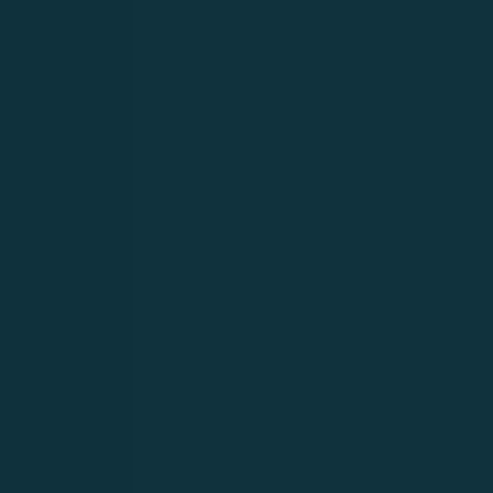
REGISTRER DEG
LOGG INN
AP
EKSKLUSIVE
BONUSKJØP
MEGAWAYS
LIVE
SPILL
SPILL
SPILL