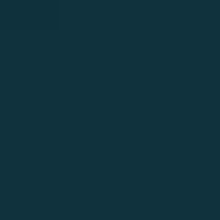
NY
NY
SPILL
SPILL
SPILL
NY
SPILL
SPILL
SPILL