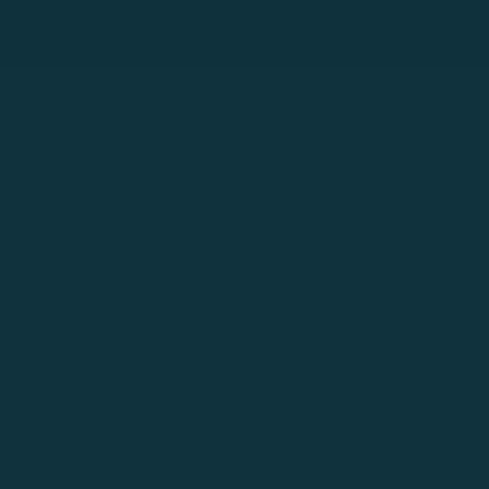
SPILL
SPILL
SPILL
SPILL
SPILL
SPILL