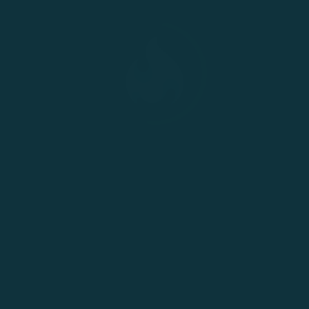
Odds
Sikkerhet og personvern
Vilkår & betingelser
Kampanjer
Betalinger
Affiliates
Flere