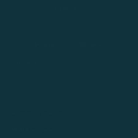
FLERE SPILL
Live Chat
Norsk
Generell info
Casino
Odds
Sikkerhet og personvern
Vilkår & betingelser