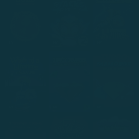
NY
NY
NY
NY
NY
NY