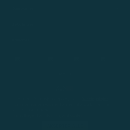
Kampanjer
Betalinger
Affiliates
Flere
Vi bruker informasjonskapsler, sjekk
Retningslinjer
Gambling can be addictive. Play responsibly. Legendplay.com only
for informasjonskapsler
for mer info. Du kan endre
accepts customers over 18 years of age.
disse innstillingene i
2026 © Legendplay.com All rights reserved.
innstillinger for informasjonskapsler
AKSEPTER ALLE