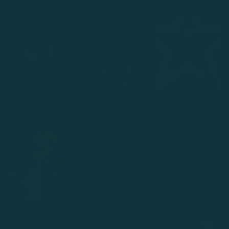
NY
NY
NY
NY