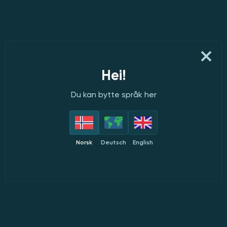
Spill / Kategorier / Leverandører
Hei!
P
NYE
POPULÆRE
VERDENSMESTERSK
Du kan bytte språk her
Norsk
Deutsch
English
SPILL
SPILL
SPILL