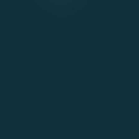
NY
NY
SPILL
SPILL
SPILL
FLERE SPILL