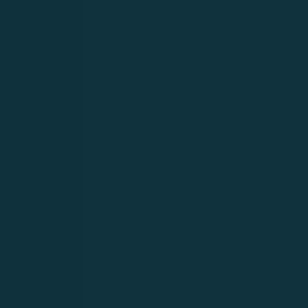
REGISTRER DEG
LOGG INN
AP
EKSKLUSIVE
BONUSKJØP
MEGAWAYS
LIVE
SPILL
SPILL
SPILL