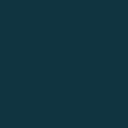
NY
NY
NY
NY
NY