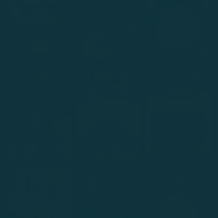
NY
NY
NY
NY
NY