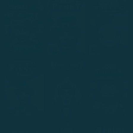
NY
NY
NY
NY
NY