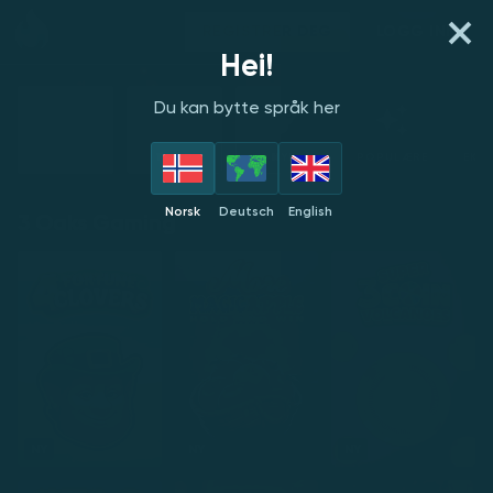
REGISTRER DEG
LOGG INN
Hei!
Du kan bytte språk her
UTVIKLERE
TOPP
NYE
POPULÆRE
EKS
Norsk
Deutsch
English
3 Oaks Gaming
NY
NY
NY