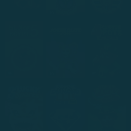
NY
NY
NY
NY