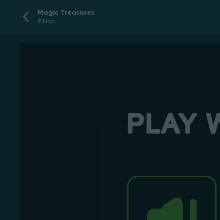
Magic Treasures
Zillion