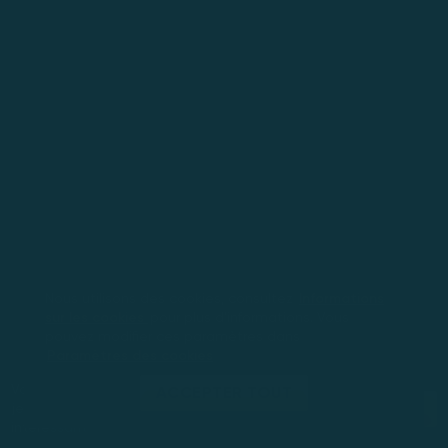
Nous utilisons des cookies, consultez
Informations
sur les cookies
pour plus d'informations. Vous
pouvez modifier ces paramètres dans
Paramètres des cookies
Vous jouez en mode démo. Le
ACCEPTER TOUT
JOUEZ MAINTENANT
jeu réel est bien plus
intéressant