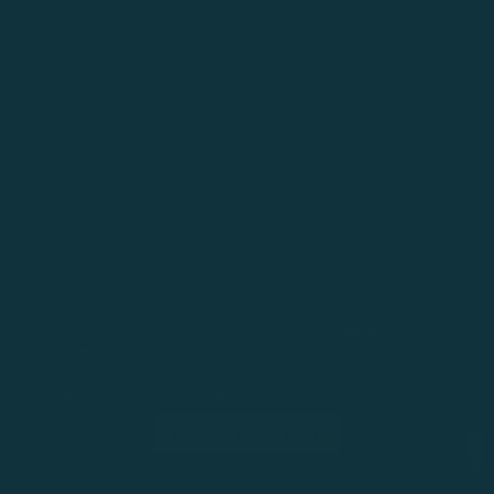
Nous utilisons des cookies, consultez
Informations
sur les cookies
pour plus d'informations. Vous
pouvez modifier ces paramètres dans
Paramètres des cookies
Vous jouez en mode démo. Le
ACCEPTER TOUT
JOUEZ MAINTENANT
jeu réel est bien plus
intéressant