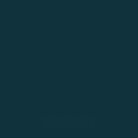
Nous utilisons des cookies, consultez
Informations
sur les cookies
pour plus d'informations. Vous
pouvez modifier ces paramètres dans
Paramètres des cookies
ACCEPTER TOUT