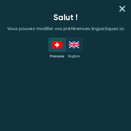
Salut !
Vous jouez en mode démo. Le
JOUEZ MAINTENANT
jeu réel est bien plus
Vous pouvez modifier vos préférences linguistiques ici
intéressant
Français
English