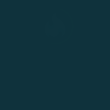
Sport
Sicherheit und Datenschutz
Allgemeine Geschäftsbedingungen
Aktionen
Zahlungen
Partner
Mehr