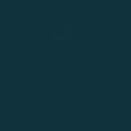
ANMELDEN
LIVE CASHBACK
10% bis zu 150 €
BONUS ERHALTEN
Sport
ERSTEINZAHLUNGSBONUS
100% bis zu 250 €