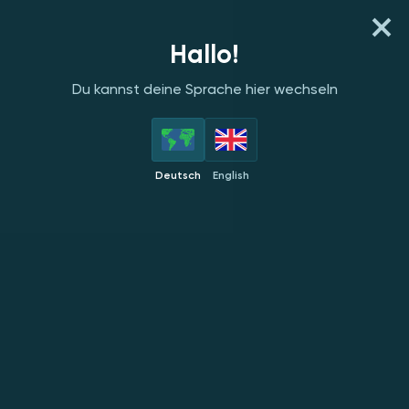
REGISTRIEREN
EINLOGGEN
Hallo!
Du kannst deine Sprache hier wechseln
ANBIETER
TOP
NEU
BELIEBT
WELT
Deutsch
English
BetGamesTV