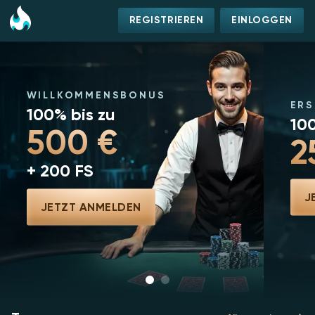
REGISTRIEREN
EINLOGGEN
WILLKOMMENSBONUS
ER
100%
bis zu
10
500 €
2
+ 200 FS
J
JETZT ANMELDEN