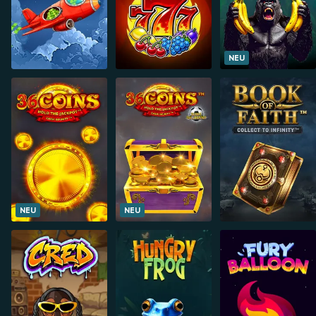
NEU
NEU
NEU