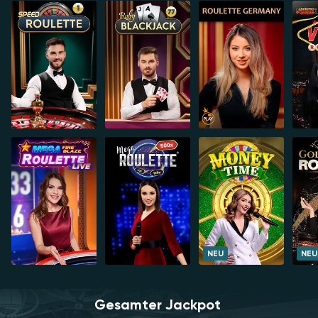
NEU
NEU
Gesamter Jackpot