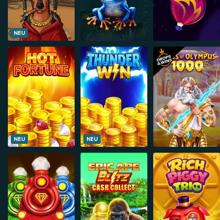
NEU
NEU
NEU