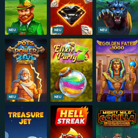
NEU
NEU
NEU
NEU
NEU