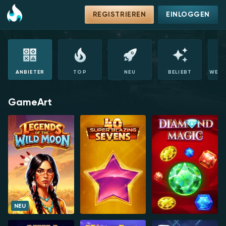
REGISTRIEREN
EINLOGGEN
ANBIETER
TOP
NEU
BELIEBT
WELT
GameArt
NEU