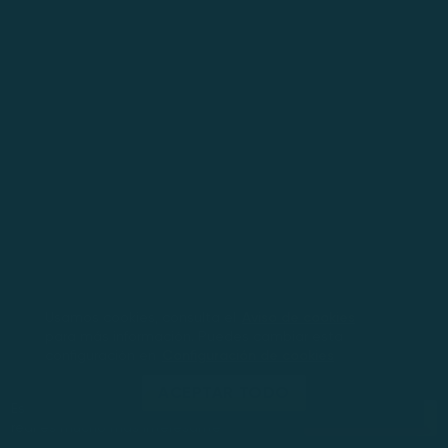
Usamos cookies, consulta el
Aviso de cookies
para más información. Puedes cambiar esta
configuración en
Configuración de cookies
ACEPTAR TODO
Estás jugando en modo demo. El juego
REGÍSTRATE
real es mucho más interesante