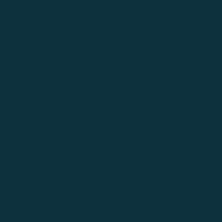
CASINO
Juegos
Camb
Casino en vivo
Intro
Nuevos juegos
MOSTRAR MÁS
¿Qué 
rastr
DEPORTES
Deportes
Nuest
Apuestas en
vivo
Por q
Deportes
virtuales