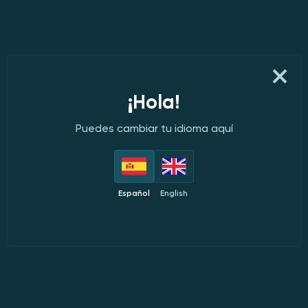
Juegos / Categorías / Proveedores
Aviso de Cookies
¡Hola!
iar la configuración de cookies (retirar el consentimient
Puedes cambiar tu idioma aquí
ducción
son las Cookies y las tecnologías de
Español
English
eo?
ro uso de Cookies
ué usamos cookies