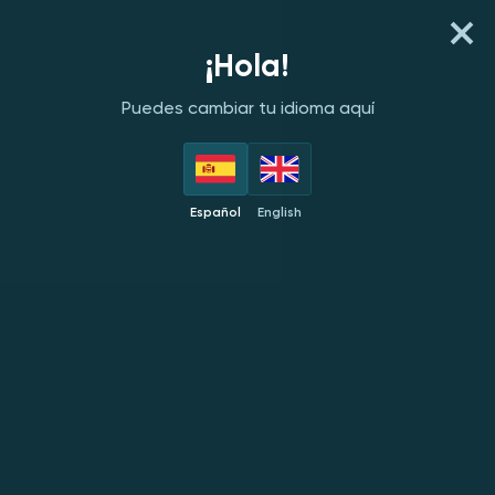
REGISTER
INICIA SESIÓN
¡Hola!
Puedes cambiar tu idioma aquí
PROVEEDORES
DESTACADOS
NUEVOS
POPULARES
EX
Español
English
Todos los juegos
NUEVO
NUEVO
NUEVO