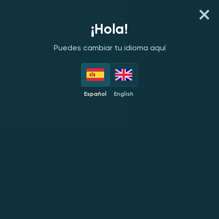
REGISTER
INICIA SESIÓN
¡Hola!
Puedes cambiar tu idioma aquí
PROVEEDORES
DESTACADOS
NUEVOS
POPULARES
EX
Español
English
Nuevos
NUEVO
NUEVO