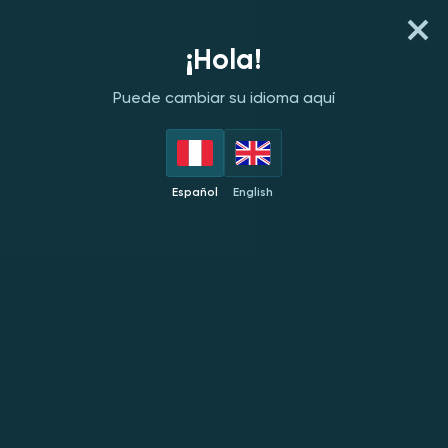
REGISTER
INICIAR SESIÓN
¡Hola!
Puede cambiar su idioma aquí
PROVEEDORES
DESTACADOS
NUEVOS
POPULARES
EX
Español
English
Chat en Vivo
Español
Información general