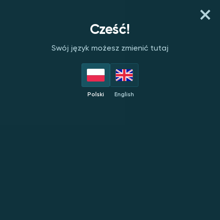
REJESTRACJA
ZALOGUJ SIĘ
Cześć!
Swój język możesz zmienić tutaj
DOSTAWCY
TOP
NOWE
POPULARNE
SU
Polski
English
Czat na żywo
Polski
Ogólne informacje
Kasyno