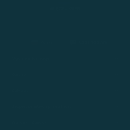
WIĘCEJ GIER
Czat na żywo
Polski
Ogólne informacje
Kasyno
Zakłady
Bezpieczeństwo i prywatność
Warunki i Zasady