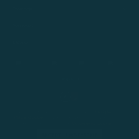
Promocje
Płatności
Afilianci
Więcej
Gambling can be addictive. Play responsibly. Legendplay.com only
Wykorzystujemy pliki cookies, sprawdź
Polityka
accepts customers over 18 years of age.
Plików Cookie
i dowiedz się więcej. Ustawienia
2026 © Legendplay.com All rights reserved.
możesz zmienić na stronie:
Ustawienia Cookie
AKCEPTUJ WSZYSTKIE