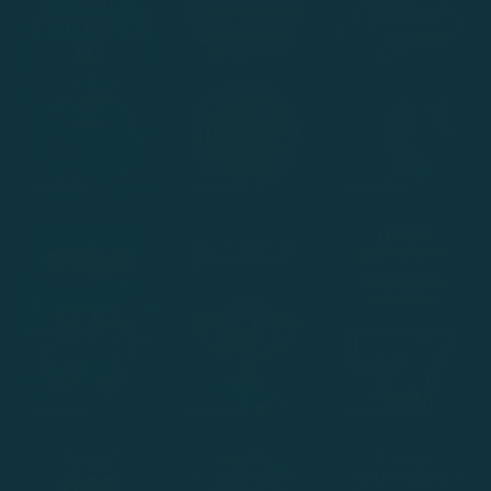
NOWOŚĆ
NOWOŚĆ
NOWOŚĆ
NOWOŚĆ
NOWOŚĆ
NOWOŚĆ