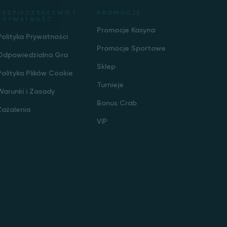
BEZPIECZEŃSTWO I
PROMOCJE
PRYWATNOŚĆ
Promocje Kasyna
Polityka Prywatności
Promocje Sportowe
Odpowiedzialna Gra
Sklep
Polityka Plików Cookie
Turnieje
Warunki i Zasady
Bonus Crab
Zażalenia
VIP