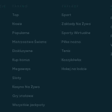
CJE
KASYNO
ZAKŁADY
Top
Sport
Nowe
Zakłady Na Żywo
Popularne
Sporty Wirtualne
Mistrzostwa Świata
Piłka nożna
Ekskluzywne
Tenis
Kup bonus
Koszykówka
Megaways
Hokej na lodzie
Sloty
Kasyno Na Żywo
Gry stołowe
Wszystkie jackpoty