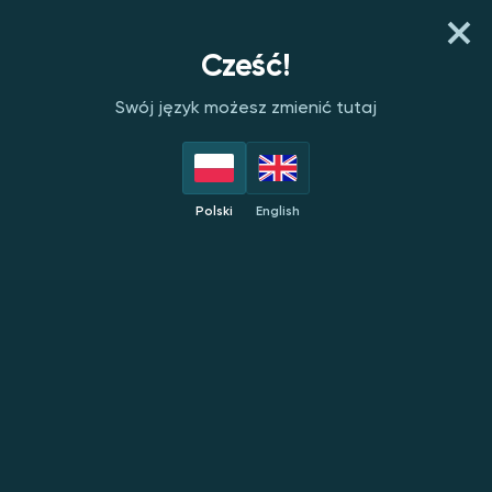
REJESTRACJA
ZALOGUJ SIĘ
Cześć!
Swój język możesz zmienić tutaj
DOSTAWCY
TOP
NOWE
POPULARNE
EKSK
Polski
English
Winfinity
NOWOŚĆ
NOWOŚĆ
NOWOŚĆ