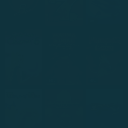
NEU
NEU
NEU