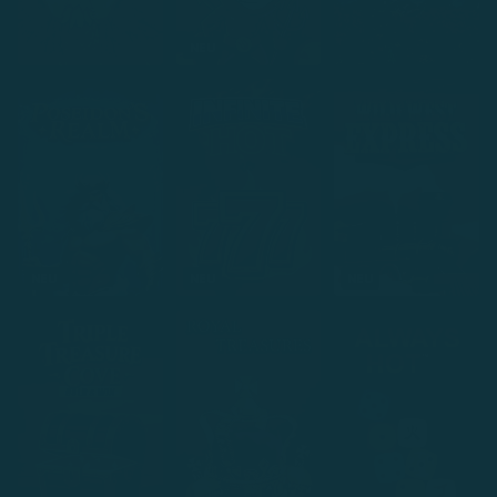
NEU
NEU
NEU
NEU