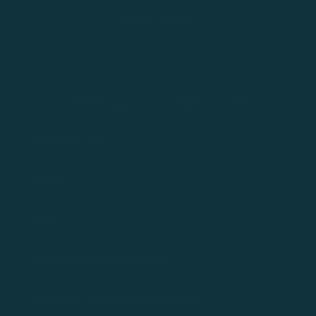
MEHR SPIELE
Live Chat
Deutsch
Allgemeine Infos
Casino
Sport
Sicherheit und Datenschutz
Allgemeine Geschäftsbedingungen