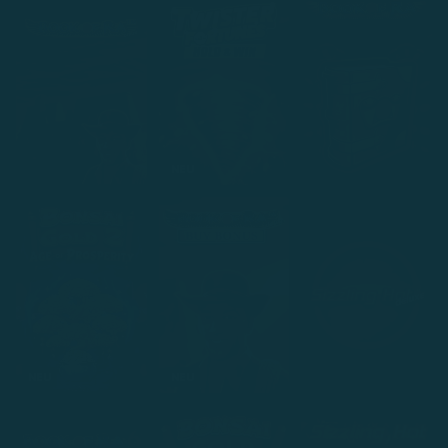
NEU
NEU
NEU