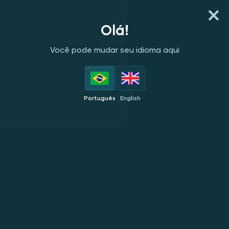
REGISTA-TE
ENTRAR
Olá!
Você pode mudar seu idioma aqui
BÔNUS DE BOAS-
BÔN
VINDAS
PRI
100%
até
10
R$2.000
Português
English
R
+ 200 RG
P
PARTICIPE AGORA