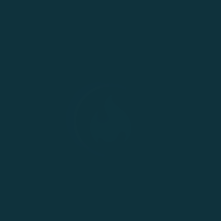
NOVO
NOVO
NOVO
NOVO
NOVO
NOVO