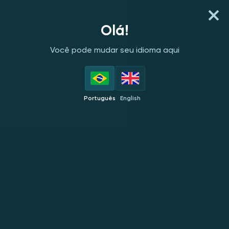
REGISTA-TE
ENTRAR
Olá!
Você pode mudar seu idioma aqui
PROVEDORES
TOP
NOVOS
POPULARES
EXC
Português
English
Chat ao Vivo
Português
Informações gerais
Cassino