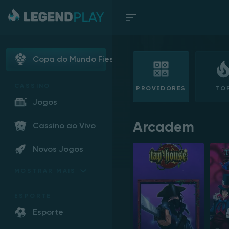
Copa do Mundo Fiesta
CASSINO
PROVEDORES
TO
Jogos
Arcadem
Cassino ao Vivo
Novos Jogos
MOSTRAR MAIS
JOGAR
ESPORTE
Esporte