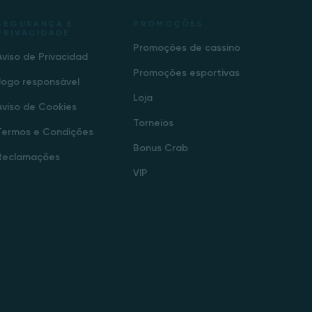
SEGURANÇA E
PROMOÇÕES
PRIVACIDADE
Promoções de cassino
Aviso de Privacidad
Promoções esportivas
Jogo responsável
Loja
Aviso de Cookies
Torneios
Termos e Condições
Bonus Crab
Reclamações
VIP