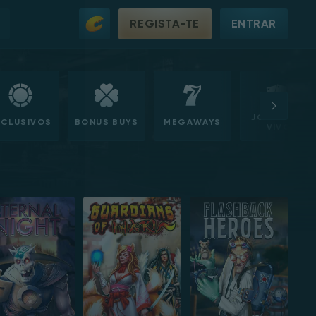
REGISTA-TE
ENTRAR
JOGOS AO
XCLUSIVOS
BONUS BUYS
MEGAWAYS
VIVO
JOGAR
JOGAR
JOGAR