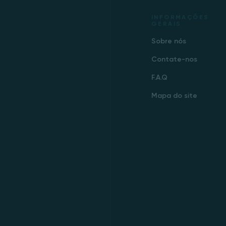
INFORMAÇÕES
GERAIS
Sobre nós
Contate-nos
F.A.Q
Mapa do site