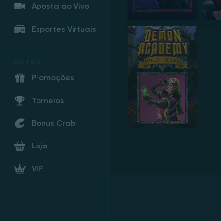
Aposta ao Vivo
Esportes Virtuais
OUTRO
JOGAR
Promoções
Torneios
Bonus Crab
Loja
VIP