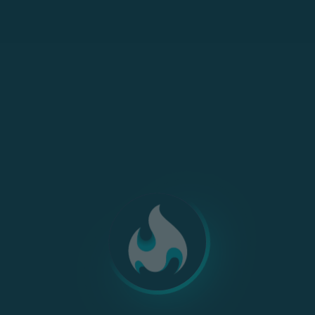
Chat ao 
Português