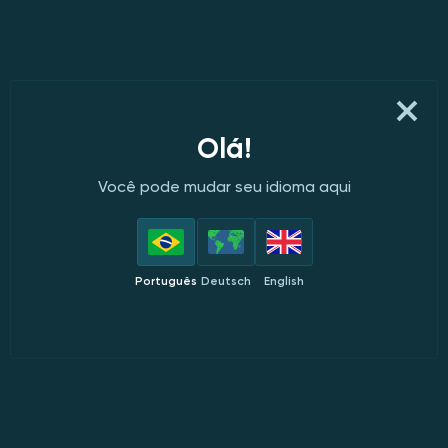
Jogos / Categorias / Provedores
Olá!
P
NOVOS
POPULARES
EXCLUSIVOS
B
Você pode mudar seu idioma aqui
Português
Deutsch
English
JOGAR
JOGAR
JOGAR