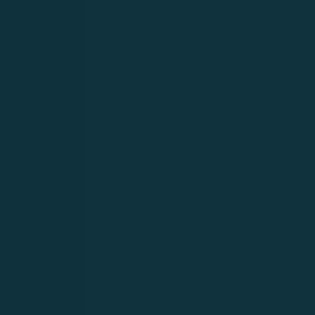
REGISTA-TE
ENTRAR
JOGOS AO
JOGOS
ONUS BUYS
MEGAWAYS
VIVO
INSTANTÂNEO
Vivo