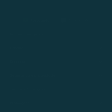
Chat ao Vivo
Português
Informações gerais
Cassino
Esportes
Segurança e privacidade
Termos e Condições
Promoções