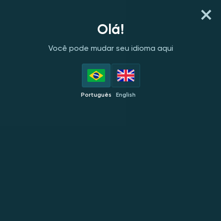
REGISTA-TE
ENTRAR
Olá!
Você pode mudar seu idioma aqui
PROVEDORES
TOP
NOVOS
POPULARES
EXC
Português
English
Chat ao Vivo
Português
Informações gerais
Cassino