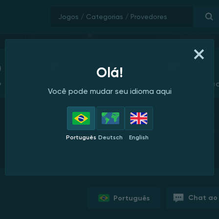
Jogos / Categorias / Provedores
Olá!
P
NOVOS
POPULARES
EXCLUSIVOS
B
Você pode mudar seu idioma aqui
Português
Deutsch
English
Chat ao 
Português