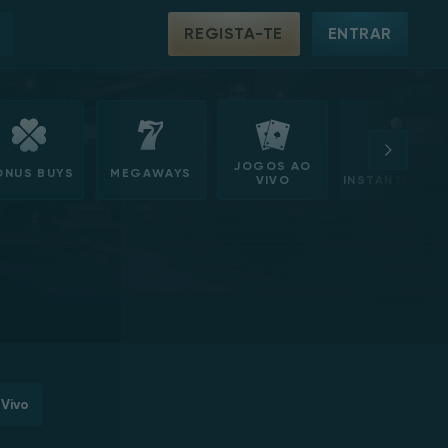
REGISTA-TE
ENTRAR
JOGOS AO
JOGOS
ONUS BUYS
MEGAWAYS
VIVO
INSTANTÂNEO
Vivo