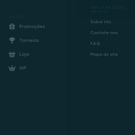
INFORMAÇÕES
GERAIS
OUTRO
Sobre nós
Promoções
Contate-nos
Torneios
F.A.Q
Loja
Mapa do site
VIP