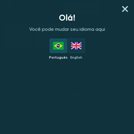
REGISTA-TE
ENTRAR
Olá!
Você pode mudar seu idioma aqui
PROVEDORES
TOP
NOVOS
POPULARES
EXC
Português
English
Chat ao Vivo
Português
Informações gerais
Cassino