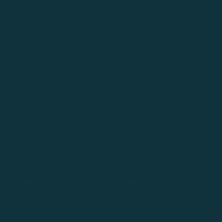
Esportes
Segurança e privacidade
Termos e Condições
Promoções
Pagamentos
Afiliados
Mais