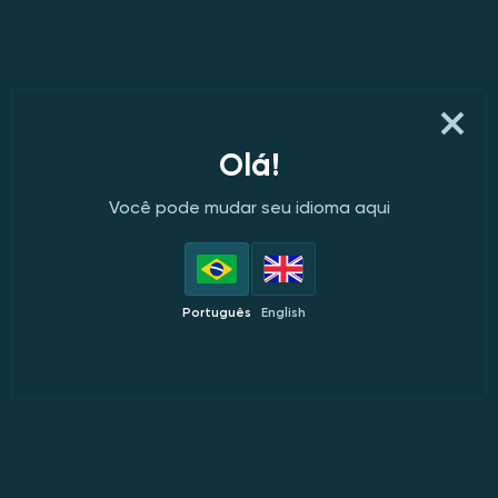
Jogos / Categorias / Provedores
Olá!
COPA DO
P
NOVOS
POPULARES
E
MUNDO
Você pode mudar seu idioma aqui
Português
English
JOGAR
JOGAR
JOGAR