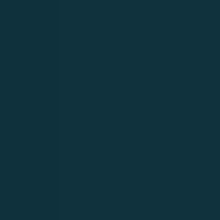
REGISTA-TE
ENTRAR
JOGOS AO
XCLUSIVOS
BONUS BUYS
MEGAWAYS
VIVO
JOGAR
JOGAR
JOGAR