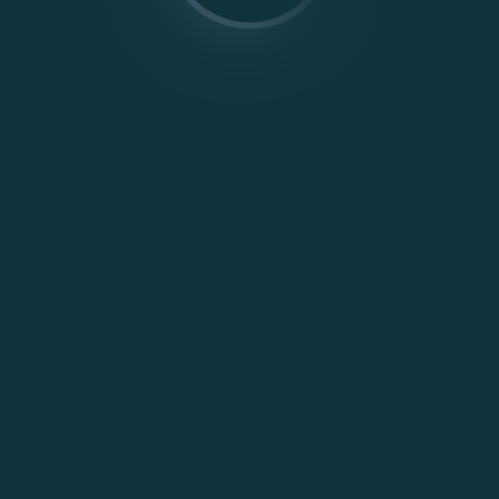
VO
NOVO
NOVO
NO
JOGAR
JOGAR
JOGAR
VO
NOVO
NOVO
NO
MAIS JOGOS