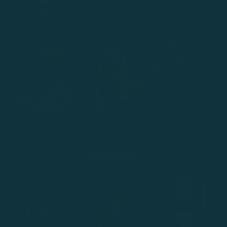
NEU
NEU
NEU
NEU
NEU