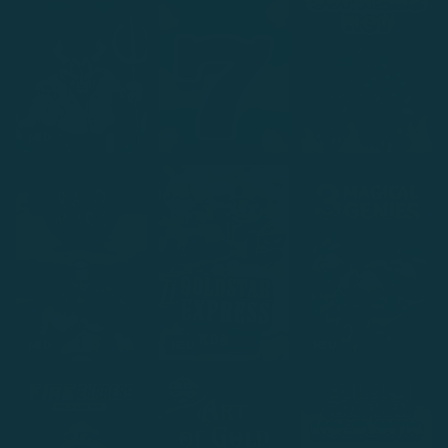
NEU
NEU
NEU
NEU