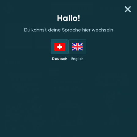
REGISTRIEREN
EINLOGGEN
Hallo!
Du kannst deine Sprache hier wechseln
ANBIETER
TOP
NEU
BELIEBT
EX
Deutsch
English
Slots
NEU