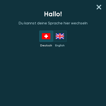
REGISTRIEREN
EINLOGGEN
Hallo!
Du kannst deine Sprache hier wechseln
ANBIETER
TOP
NEU
BELIEBT
EX
Deutsch
English
Gamomat