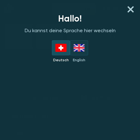
REGISTRIEREN
EINLOGGEN
Hallo!
Du kannst deine Sprache hier wechseln
ANBIETER
TOP
NEU
BELIEBT
EX
Deutsch
English
Live Chat
Deutsch
Allgemeine Infos
Casino